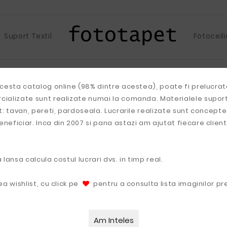
Suport Textil
Fotoceil
acesta catalog online (98% dintre acestea), poate fi prelucrat
ializate sunt realizate numai la comanda. Materialele suport u
t: tavan, pereti, pardoseala. Lucrarile realizate sunt concepte
eficiar. Inca din 2007 si pana astazi am ajutat fiecare client 
lansa calcula costul lucrari dvs. in timp real.
a wishlist, cu click pe
pentru a consulta lista imaginilor pr
Abstract
Apa
Arhitectura
Camere Copii
Diverse
Floral
H
Am Inteles