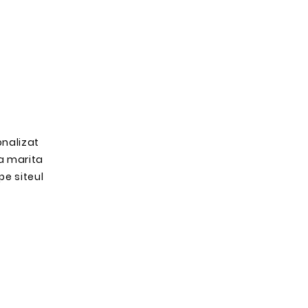
onalizat
ta marita
pe siteul