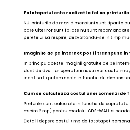
Fototapetul este realizat la fel ca printuril
NU, printurile de mari dimensiuni sunt tiparite cu
care ulteriror sunt foliate nu sunt recomandate 
peretelui sa respire, dezvoltandu-se in timp mu
Imaginile de pe internet pot fi transpuse in
In principu aceste imaginii gratuite de pe inter
dorit de dvs., iar operatorii nostri vor cauta ima
incat sa le putem scala in functie de dimensiuni
Cum se calculeaza costul unei comenzi de 
Preturile sunt calculate in functie de suprafata 
minim 2 mp) pentru modelul CDS-WALL si scade
Detalii depsre costul / mp de fototapet person