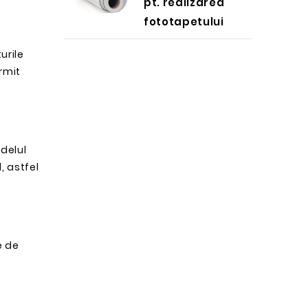
pt. realizarea
fototapetului
urile
rmit
odelul
, astfel
e de