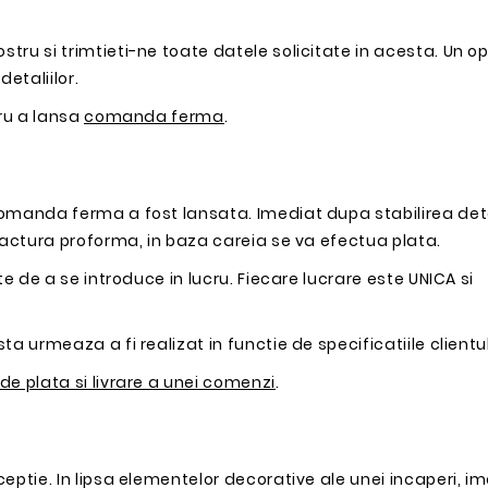
tru si trimtieti-ne toate datele solicitate in acesta. Un o
etaliilor.
tru a lansa
comanda ferma
.
omanda ferma a fost lansata. Imediat dupa stabilirea detal
 factura proforma, in baza careia se va efectua plata.
te de a se introduce in lucru. Fiecare lucrare este UNICA si
a urmeaza a fi realizat in functie de specificatiile clientul
e plata si livrare a unei comenzi
.
eptie. In lipsa elementelor decorative ale unei incaperi, 