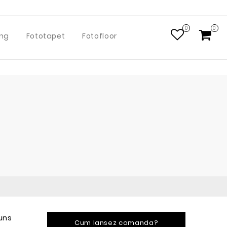
0
0
ing
Fototapet
Fotofloor
puns
Cum lansez comanda?