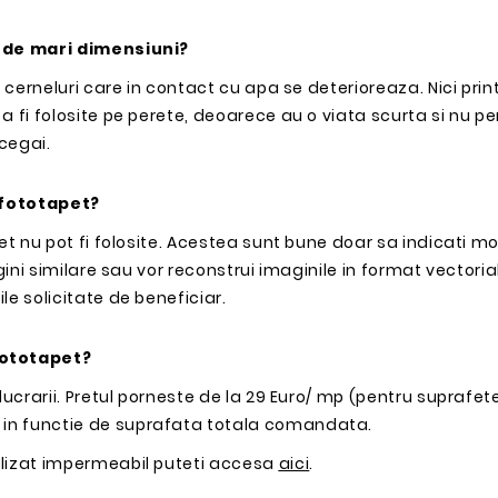
e de mari dimensiuni?
 cerneluri care in contact cu apa se deterioreaza. Nici print
a fi folosite pe perete, deoarece au o viata scurta si nu pe
cegai.
 fototapet?
net nu pot fi folosite. Acestea sunt bune doar sa indicati m
gini similare sau vor reconstrui imaginile in format vectorial
le solicitate de beneficiar.
fototapet?
lucrarii. Pretul porneste de la 29 Euro/ mp (pentru suprafet
 in functie de suprafata totala comandata.
alizat impermeabil puteti accesa
aici
.