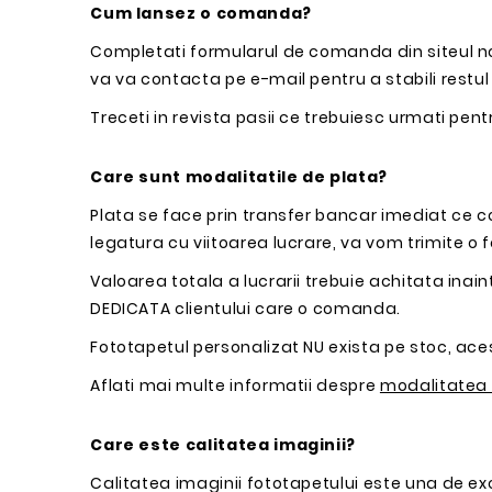
Cum lansez o comanda?
Completati formularul de comanda din siteul nos
va va contacta pe e-mail pentru a stabili restul d
Treceti in revista pasii ce trebuiesc urmati pen
Care sunt modalitatile de plata?
Plata se face prin transfer bancar imediat ce c
legatura cu viitoarea lucrare, va vom trimite o
Valoarea totala a lucrarii trebuie achitata inain
DEDICATA clientului care o comanda.
Fototapetul personalizat NU exista pe stoc, acest
Aflati mai multe informatii despre
modalitatea d
Care este calitatea imaginii?
Calitatea imaginii fototapetului este una de exc