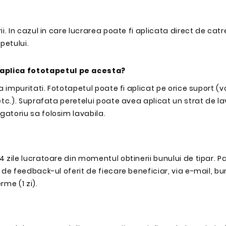
ii. In cazul in care lucrarea poate fi aplicata direct de catre
petului.
 aplica fototapetul pe acesta?
ara impuritati. Fototapetul poate fi aplicat pe orice suport 
 etc.). Suprafata peretelui poate avea aplicat un strat de la
igatoriu sa folosim lavabila.
 4 zile lucratoare din momentul obtinerii bunului de tipar. P
ie de feedback-ul oferit de fiecare beneficiar, via e-mail, bu
rme (1 zi).