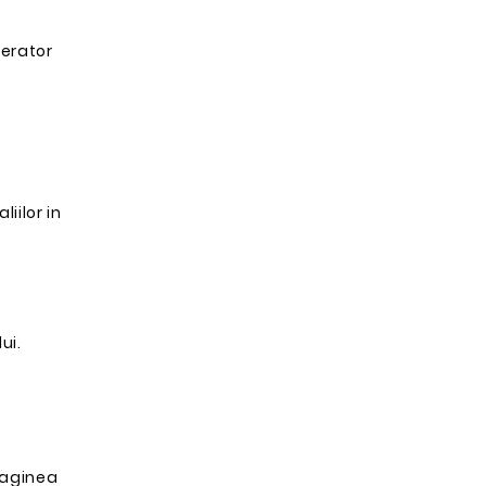
perator
iilor in
ui.
imaginea