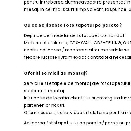
pentru intrebarea dumneavoastra prezentat in 
mesaj. In cel mai scurt timp va vom raspunde, 
Cu ce se lipeste foto tapetul pe perete?
Depinde de modelul de fototapet comandat.
Materialele folosite, CDS-WALL, CDS-CEILING, OUT
Pentru aplicarea / montarea altor materiale se f
fiecare lucrare livram exact cantitatea necesara
Oferiti servicii de montaj?
Serviciile si etapele de montaj ale fototapetul
sectiunea montaj.
In functie de locatia clientului si anvergura luc
partenerilor nostri.
Oferim suport, scris, video si telefonic pentru 
Aplicarea fototapet-ului pe perete / pereti nu p