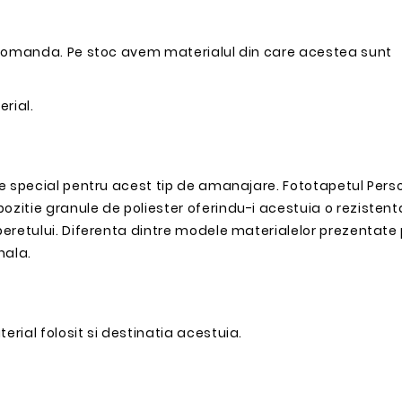
la comanda. Pe stoc avem materialul din care acestea sunt
erial.
ste special pentru acest tip de amanajare. Fototapetul Pers
pozitie granule de poliester oferindu-i acestuia o rezisten
 peretului. Diferenta dintre modele materialelor prezentate 
nala.
erial folosit si destinatia acestuia.