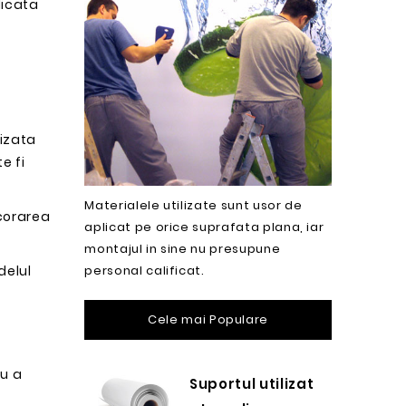
dicata
lizata
e fi
Materialele utilizate sunt usor de
ecorarea
aplicat pe orice suprafata plana, iar
montajul in sine nu presupune
personal calificat.
delul
Cele mai Populare
u a
Suportul utilizat