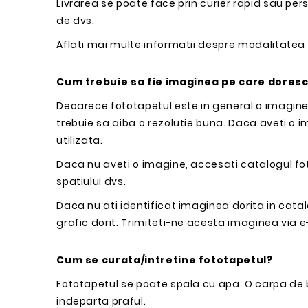
Livrarea se poate face prin curier rapid sau pers
de dvs.
Aflati mai multe informatii despre modalitatea
Cum trebuie sa fie imaginea pe care dores
Deoarece fototapetul este in general o imagine
trebuie sa aiba o rezolutie buna. Daca aveti o im
utilizata.
Daca nu aveti o imagine, accesati catalogul fo
spatiului dvs.
Daca nu ati identificat imaginea dorita in catal
grafic dorit. Trimiteti-ne acesta imaginea via e
Cum se curata/intretine fototapetul?
Fototapetul se poate spala cu apa. O carpa d
indeparta praful.