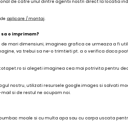
onal de catre unul dintre agentii nostri direct la locatia in
 de
aplicare / montaj
.
c sa o imprimam?
 de mari dimensiuni, imaginea grafica ce urmeaza a fi uti
agine, va trebui sa ne-o trimtieti pt. a o verifica daca poat
totapet.ro si alegeti imaginea cea mai potrivita pentru d
ogul nostru, utilizati resursele google.images si salvati mo
-mail si de restul ne ocupam noi.
e bumbac moale si cu multa apa sau cu carpa uscata pentr