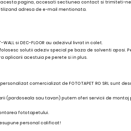
acesta pagina, accesati sectiunea contact si trimiteti-ne
utilizand adresa de e-mail mentionata.
-WALL si DEC-FLOOR au adezivul livrat in colet.
olosesc solutii adeziv special pe baza de solventi aposi. P
 aplicarii acestuia pe perete si in plus.
ui personalizat comercializat de FOTOTAPET RO SRL sunt desc
rarii (pardoseala sau tavan) putem oferi servicii de montaj 
montarea fototapetului.
resupune personal calificat!