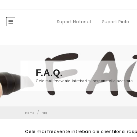
Suport Netesut
Suport Piele
F.A.Q.
Cele mai frecvente intrebari si raspunsurile acestora.
/
Home
Faq
Cele mai frecvente intrebari ale clientilor si ra